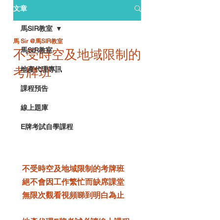
文章
馬SIR教室
馬 Sir @馬SIR教室
馬SIR教室
不受時空及地域限制的
考牌班
地產代理專訊
課程預告
線上題庫
E牌考試自學課程
不受時空及地域限制的考牌班
絕不會因工作繁忙而缺席課堂
無限次觀看視頻睇到明白為止