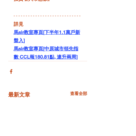
詳見 
馬sir教室專頁[下半年1.1萬戶新
盤入]
馬sir教室專頁[中原城市領先指
數 CCL報180.81點, 連升兩周]
查看全部
最新文章