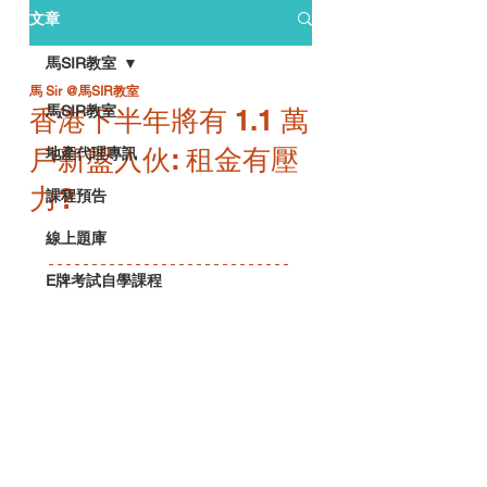
文章
馬SIR教室
馬 Sir @馬SIR教室
馬SIR教室
香港下半年將有 1.1 萬
戶新盤入伙: 租金有壓
地產代理專訊
力?
課程預告
線上題庫
E牌考試自學課程